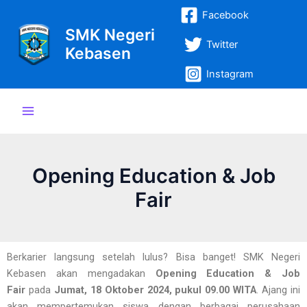
Lewati
Post
Main
Facebook
ke
navigation
SMK Negeri
Menu
konten
Twitter
Kebasen
Instagram
Opening Education & Job
Fair
Berkarier langsung setelah lulus? Bisa banget! SMK Negeri
Kebasen akan mengadakan
Opening Education & Job
Fair
pada
Jumat, 18 Oktober 2024, pukul 09.00 WITA
. Ajang ini
akan mempertemukan siswa dengan berbagai perusahaan