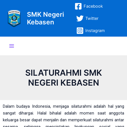
Lewati
Post
Main
Facebook
ke
navigation
SMK Negeri
Menu
konten
Twitter
Kebasen
Instagram
SILATURAHMI SMK
NEGERI KEBASEN
Dalam budaya Indonesia, menjaga silaturahmi adalah hal yang
sangat dihargai.
Halal bihalal adalah momen saat anggota
keluarga besar dapat menjalin dan memperkuat silaturahmi antar
sesama, sehingga menciptakan lingkungan sosial yang