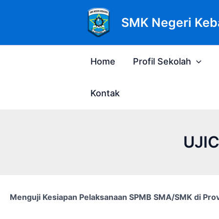
Lewati
Post
ke
navigation
SMK Negeri Keb
konten
Home
Profil Sekolah
Kontak
UJI
Menguji Kesiapan Pelaksanaan SPMB SMA/SMK di Prov